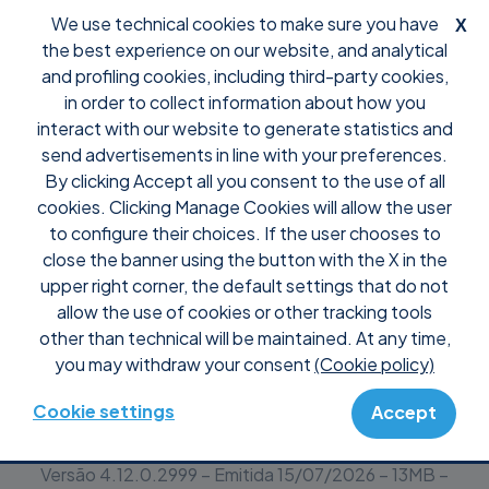
We use technical cookies to make sure you have
X
the best experience on our website, and analytical
and profiling cookies, including third-party cookies,
in order to collect information about how you
interact with our website to generate statistics and
Baixe Supremo para
send advertisements in line with your preferences.
By clicking Accept all you consent to the use of all
Windows
cookies. Clicking Manage Cookies will allow the user
to configure their choices. If the user chooses to
close the banner using the button with the X in the
Obtenha gratuitamente nosso software
upper right corner, the default settings that do not
de controle remoto de desktop
allow the use of cookies or other tracking tools
other than technical will be maintained. At any time,
Baixe Supremo
you may withdraw your consent
(Cookie policy)
Experimenta o Supremo Beta
Cookie settings
Accept
Versão
4.12.0.2999
– Emitida
15/07/2026
–
13
MB –