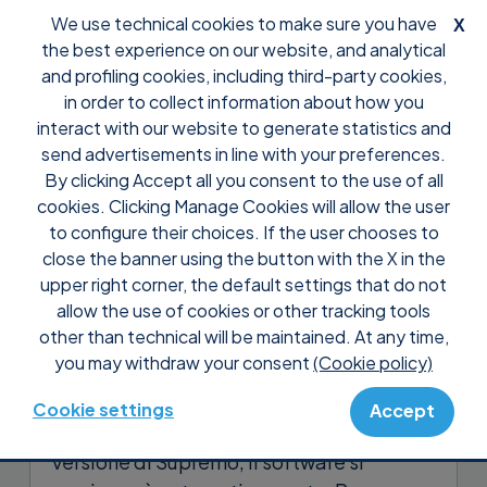
We use technical cookies to make sure you have
X
the best experience on our website, and analytical
and profiling cookies, including third-party cookies,
in order to collect information about how you
interact with our website to generate statistics and
send advertisements in line with your preferences.
By clicking Accept all you consent to the use of all
Support
Domande frequenti
Funzionalità
cookies. Clicking Manage Cookies will allow the user
Posso abilitare gli
to configure their choices. If the user chooses to
aggiornamenti automatici di
close the banner using the button with the X in the
upper right corner, the default settings that do not
Supremo?
allow the use of cookies or other tracking tools
other than technical will be maintained. At any time,
Si, puoi abilitare gli aggiornamenti
you may withdraw your consent
(Cookie policy)
automatici per i tuoi client di Supremo. Se
attivi gli aggiornamenti automatici,
Cookie settings
Accept
quando verrà rilasciata una nuova
versione di Supremo, il software si