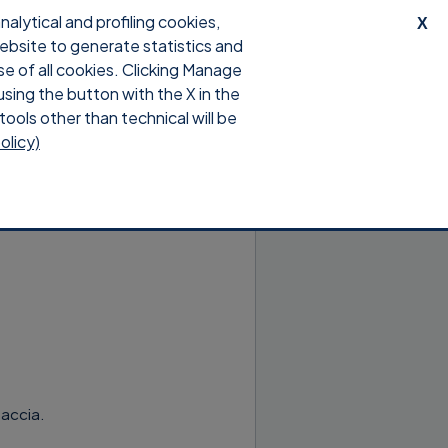
lytical and profiling cookies,
X
website to generate statistics and
orto
Download
Accedi
se of all cookies. Clicking Manage
using the button with the X in the
tools other than technical will be
olicy)
faccia.