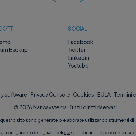
DOTTI
SOCIAL
remo
Facebook
ium Backup
Twitter
Linkedin
Youtube
cy software
·
Privacy Console
·
Cookies
·
EULA
·
Termini e
©
2026
Nanosystems. Tutti i diritti riservati
questo sito sono generate o elaborate utilizzando strumenti di int
tà, ti preghiamo di segnalarceli
qui
specificando il problema risco