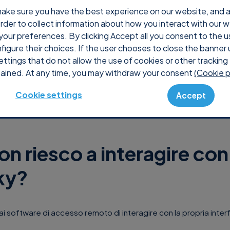
ake sure you have the best experience on our website, and ana
 order to collect information about how you interact with our 
Perché Supremo
Prezzi
Shop
Console
Supp
your preferences. By clicking Accept all you consent to the u
nfigure their choices. If the user chooses to close the banner 
ettings that do not allow the use of cookies or other tracking 
ained. At any time, you may withdraw your consent
(Cookie p
Cookie settings
Accept
on riesco a interagire con
ky?
 software di accesso remoto di interagire con la propria inter