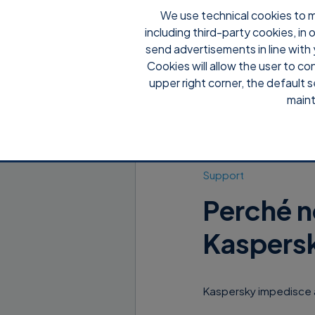
We use technical cookies to m
including third-party cookies, in
send advertisements in line with 
Cookies will allow the user to co
upper right corner, the default s
maint
Support
Perché n
Kaspers
Kaspersky impedisce ai