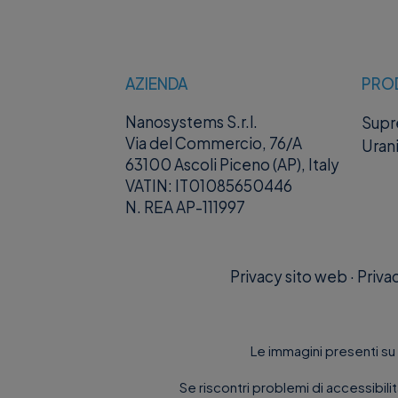
AZIENDA
PRO
Nanosystems S.r.l.
Sup
Via del Commercio, 76/A
Uran
63100 Ascoli Piceno (AP), Italy
VATIN: IT01085650446
N. REA AP-111997
Privacy sito web
·
Priva
Le immagini presenti su 
Se riscontri problemi di accessibili