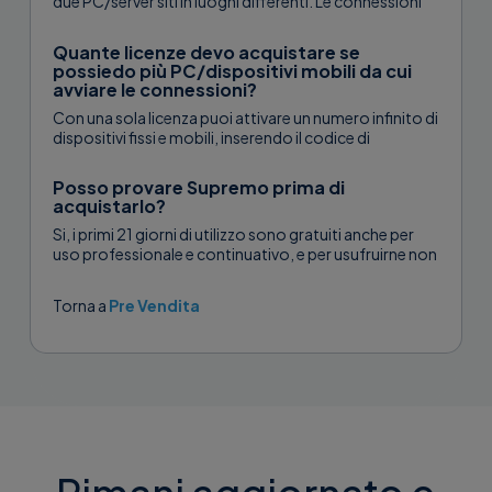
due PC/server siti in luoghi differenti. Le connessioni
simultanee, di conseguenza, indicano i...
Quante licenze devo acquistare se
possiedo più PC/dispositivi mobili da cui
avviare le connessioni?
Con una sola licenza puoi attivare un numero infinito di
dispositivi fissi e mobili, inserendo il codice di
attivazione su...
Posso provare Supremo prima di
acquistarlo?
Si, i primi 21 giorni di utilizzo sono gratuiti anche per
uso professionale e continuativo, e per usufruirne non
è...
Torna a
Pre Vendita