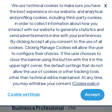
We use technical cookies to make sure you have
X
the best experience on our website, and analytical
and profiling cookies, including third-party cookies,
in order to collect information about how you
interact with our website to generate statistics and
send advertisements in line with your preferences.
By clicking Accept all you consent to the use of all
Support
Domande frequenti
Pre Vendita
cookies. Clicking Manage Cookies will allow the user
Come funzionano i piani di
to configure their choices. If the user chooses to
Supremo?
close the banner using the button with the X in the
upper right corner, the default settings that do not
allow the use of cookies or other tracking tools
La sottoscrizione di un piano Supremo è
other than technical will be maintained. At any time,
necessaria per l’utilizzo professionale
you may withdraw your consent
(Cookie policy)
e/o continuativo.
Cookie settings
Accept
Sono disponibili tre piani –
Solo,
Business e Professional
– che