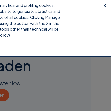
lytical and profiling cookies,
X
website to generate statistics and
e
Download
Anmeldung
se of all cookies. Clicking Manage
using the button with the X in the
tools other than technical will be
olicy)
ist
laden
ostenlos
en