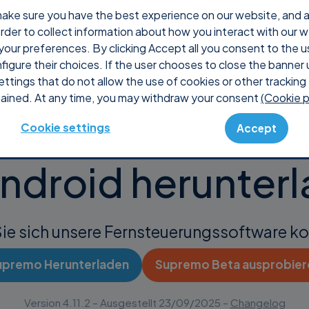
ake sure you have the best experience on our website, and ana
 order to collect information about how you interact with our 
rum Supremo
Preise
Shop
Console
Suport
your preferences. By clicking Accept all you consent to the u
nfigure their choices. If the user chooses to close the banner 
ettings that do not allow the use of cookies or other tracking 
ained. At any time, you may withdraw your consent
(Cookie p
premo Mobile Ass
Cookie settings
Accept
Android herunter
ie sich unsere Fernsteuerungssoftware k
upremo Herunterladen
Supremo Beta ausprobier
Version
4.11.2
– Ausgestellt
23/09/2025
–
Changelog