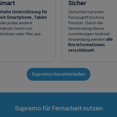
Smart
Sicher
rhalte Unterstützung für
Sicherheit hat beim
ein Smartphone, Tablet
Fernzugriff höchste
der jedes andere
Priorität. Durch die
ndroid-Gerät von
Verwendung dieser
indows oder Mac aus.
zuverlässigen Android-
Anwendung werden
alle
Ihre Informationen
verschlüsselt.
Supremo Herunterladen
Supremo für Fernarbeit nutzen