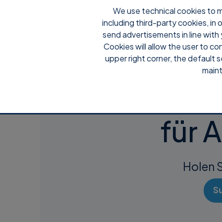
We use technical cookies to m
including third-party cookies, in
Wa
send advertisements in line with 
Cookies will allow the user to co
upper right corner, the default s
maint
Su
für 
Holen S
S