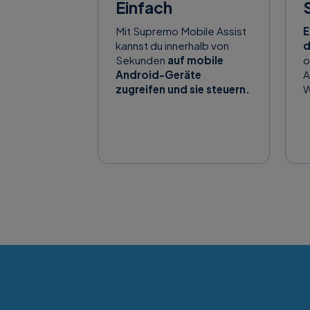
Einfach
Mit Supremo Mobile Assist
E
kannst du innerhalb von
d
Sekunden
auf mobile
o
Android-Geräte
A
zugreifen und sie steuern.
W