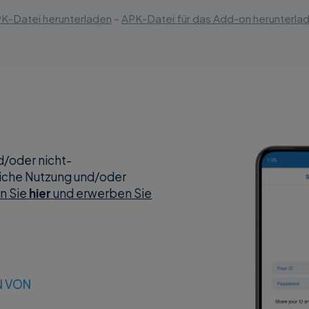
K-Datei herunterladen
–
APK-Datei für das Add-on herunterla
d/oder nicht-
tliche Nutzung und/oder
en Sie
hier
und erwerben Sie
N VON