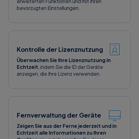
erweiterten Funktionen und mit Ihren
bevorzugten Einstellungen.
Kontrolle der Lizenznutzung
Überwachen Sie Ihre Lizenznutzung in
Beta-
Details
Version
Echtzeit
, indem Sie die ID der Geräte
entdecken
herunterlade
anzeigen, die Ihre Lizenz verwenden.
n
Fernverwaltung der Geräte
Zeigen Sie aus der Ferne jederzeit und in
Echtzeit alle Informationen zu Ihren