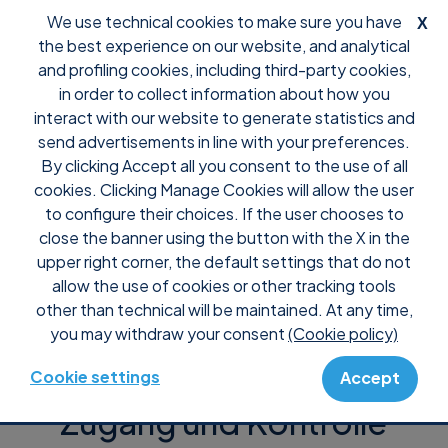
We use technical cookies to make sure you have
X
the best experience on our website, and analytical
and profiling cookies, including third-party cookies,
in order to collect information about how you
interact with our website to generate statistics and
Zugriff, Support und
send advertisements in line with your preferences.
By clicking Accept all you consent to the use of all
RMM-Eigenschaften
cookies. Clicking Manage Cookies will allow the user
to configure their choices. If the user chooses to
close the banner using the button with the X in the
von Supremo
upper right corner, the default settings that do not
allow the use of cookies or other tracking tools
other than technical will be maintained. At any time,
you may withdraw your consent
(Cookie policy)
Cookie settings
Accept
Zugang und Kontrolle