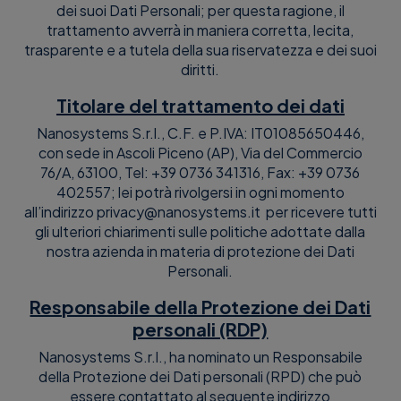
dei suoi Dati Personali; per questa ragione, il
trattamento avverrà in maniera corretta, lecita,
trasparente e a tutela della sua riservatezza e dei suoi
diritti.
Titolare del trattamento dei dati
Nanosystems S.r.l., C.F. e P.IVA: IT01085650446,
con sede in Ascoli Piceno (AP), Via del Commercio
76/A, 63100, Tel: +39 0736 341316, Fax: +39 0736
402557; lei potrà rivolgersi in ogni momento
all’indirizzo privacy
@
nanosystems
.
it per ricevere tutti
gli ulteriori chiarimenti sulle politiche adottate dalla
nostra azienda in materia di protezione dei Dati
Personali.
Responsabile della Protezione dei Dati
personali (RDP)
Nanosystems S.r.l., ha nominato un Responsabile
della Protezione dei Dati personali (RPD) che può
essere contattato al seguente indirizzo