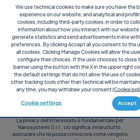
We use technical cookies to make sure you have the 
experience on our website, and analytical and profili
cookies, including third-party cookies, in order to coll
information about how you interact with our website
generate statistics and send advertisements in line with
Privacy policy
preferences. By clicking Accept all you consent to the 
all cookies. Clicking Manage Cookies will allow the use
configure their choices. If the user chooses to close 
banner using the button with the X in the upper right co
the default settings that do not allow the use of cooki
other tracking tools other than technical will be maintain
any time, you may withdraw your consent
(Cookie poli
Per gli utenti che consultano i siti web di
Cookie settings
Accept
Nanosystems
La privacy dell’interessato è fondamentale per
Nanosystems S.r.l.; ciò significa, innanzitutto,
assicurare che lei possa conoscere come vengono