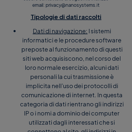
email: privacy
@
nanosystems
.
it
Tipologie di dati raccolti
Dati di navigazione:
I sistemi
informatici e le procedure software
preposte al funzionamento di questi
siti web acquisiscono, nel corso del
loro normale esercizio, alcuni dati
personali la cui trasmissione è
implicita nell’uso dei protocolli di
comunicazione di internet. In questa
categoria di dati rientrano gli indirizzi
IP o i nomi a dominio dei computer
utilizzati dagli interessati che si
connettono al sito, gli indirizzi in