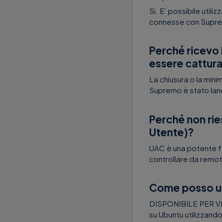
Si. E’ possibile util
connesse con Supremo
Perché ricevo 
essere cattur
La chiusura o la min
Supremo è stato lanc
Perché non rie
Utente)?
UAC è una potente f
controllare da remot
Come posso ut
DISPONIBILE PER VE
su Ubuntu utilizzando 