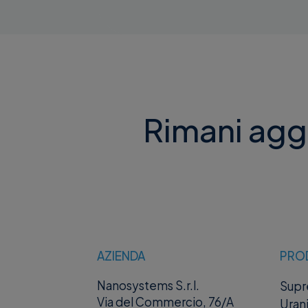
Rimani aggi
AZIENDA
PRO
Nanosystems S.r.l.
Sup
Via del Commercio, 76/A
Uran