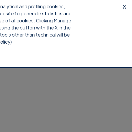
lytical and profiling cookies,
X
website to generate statistics and
orto
Download
Accedi
se of all cookies. Clicking Manage
using the button with the X in the
tools other than technical will be
olicy)