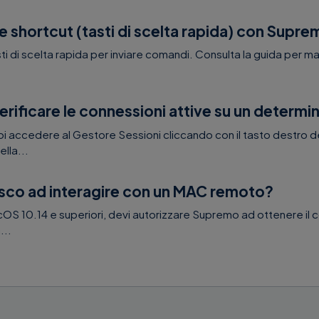
re shortcut (tasti di scelta rapida) con Supr
tasti di scelta rapida per inviare comandi. Consulta la guida per m
ificare le connessioni attive su un determi
 accedere al Gestore Sessioni cliccando con il tasto destro de
lla...
esco ad interagire con un MAC remoto?
cOS 10.14 e superiori, devi autorizzare Supremo ad ottenere il 
...