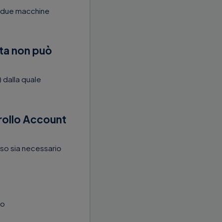
ra due macchine
ota non può
 dalla quale
rollo Account
so sia necessario
mo