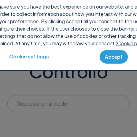
ake sure you have the best experience on our website, and ana
 order to collect information about how you interact with our 
Perché Supremo
Prezzi
Shop
Console
Supp
your preferences. By clicking Accept all you consent to the u
nfigure their choices. If the user chooses to close the banner 
ettings that do not allow the use of cookies or other tracking 
ained. At any time, you may withdraw your consent
(Cookie p
Support
Domande frequenti
Controllo
Cookie settings
Accept
Controllo