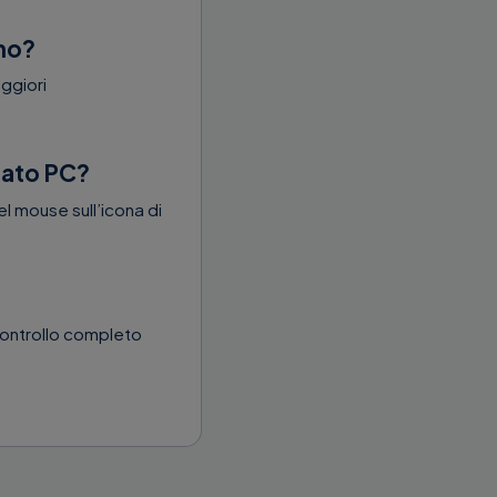
emo?
aggiori
nato PC?
l mouse sull’icona di
controllo completo