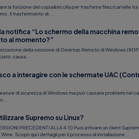
izzare la funzione del copia&incolla per trasferire files/cartelle t
. Il trasferimento di...
la notifica “Lo schermo della macchina rem
ato al momento?”
imizzazione della sessione di Desktop Remoto di Windows (RDP)
iato, causa...
sco a interagire con le schermate UAC (Cont
eature di sicurezza di Windows ma può causare problemi nel ca
o...
ilizzare Supremo su Linux?
RSIONI PRECEDENTI ALLA 4.10 Puoi attivare un client Supre
Wine. Scopri qui i dettagli per il processo di installazione...