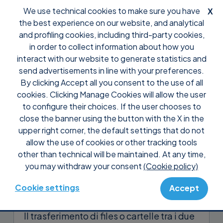
We use technical cookies to make sure you have
X
the best experience on our website, and analytical
and profiling cookies, including third-party cookies,
in order to collect information about how you
interact with our website to generate statistics and
send advertisements in line with your preferences.
By clicking Accept all you consent to the use of all
Support
Domande frequenti
Controllo
cookies. Clicking Manage Cookies will allow the user
Posso utilizzare la funzionalità
to configure their choices. If the user chooses to
del copia&incolla tra due PC
close the banner using the button with the X in the
upper right corner, the default settings that do not
collegati con Supremo?
allow the use of cookies or other tracking tools
other than technical will be maintained. At any time,
Si. E’ possibile utilizzare la funzione del
you may withdraw your consent
(Cookie policy)
copia&incolla
per trasferire files/cartelle
tra due macchine connesse con Supremo.
Cookie settings
Accept
Il trasferimento di files o cartelle tra i due