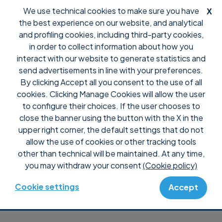
We use technical cookies to make sure you have
X
the best experience on our website, and analytical
and profiling cookies, including third-party cookies,
in order to collect information about how you
interact with our website to generate statistics and
Migliorare
send advertisements in line with your preferences.
By clicking Accept all you consent to the use of all
l’efficienza
cookies. Clicking Manage Cookies will allow the user
to configure their choices. If the user chooses to
close the banner using the button with the X in the
dell’assistenza
upper right corner, the default settings that do not
allow the use of cookies or other tracking tools
remota con
other than technical will be maintained. At any time,
you may withdraw your consent
(Cookie policy)
Supremo: la storia di
Cookie settings
Accept
Softnow