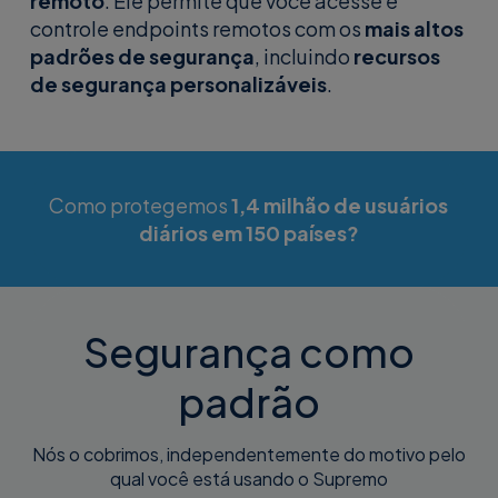
remoto
. Ele permite que você acesse e
controle endpoints remotos com os
mais altos
padrões de segurança
, incluindo
recursos
de segurança personalizáveis
.
Como protegemos
1,4 milhão de usuários
diários em 150 países?
Segurança como
padrão
Nós o cobrimos, independentemente do motivo pelo
qual você está usando o Supremo