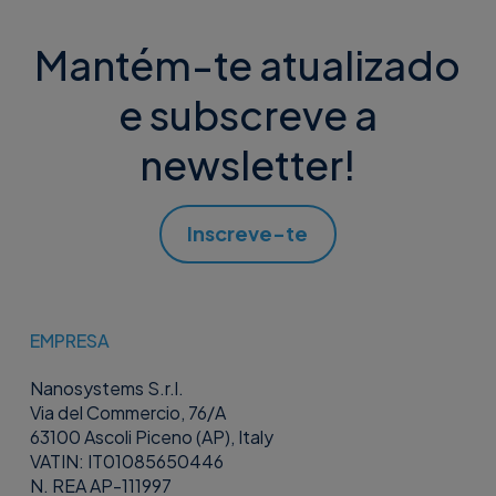
Mantém-te atualizado
e subscreve a
newsletter!
Inscreve-te
EMPRESA
Nanosystems S.r.l.
Via del Commercio, 76/A
63100 Ascoli Piceno (AP), Italy
VATIN: IT01085650446
N. REA AP-111997