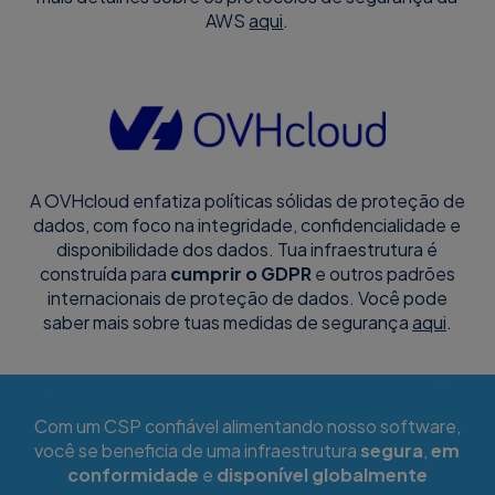
AWS
aqui
.
A OVHcloud enfatiza políticas sólidas de proteção de
dados, com foco na integridade, confidencialidade e
disponibilidade dos dados. Tua infraestrutura é
construída para
cumprir o GDPR
e outros padrões
internacionais de proteção de dados. Você pode
saber mais sobre tuas medidas de segurança
aqui
.
Com um CSP confiável alimentando nosso software,
você se beneficia de uma infraestrutura
segura
,
em
conformidade
e
disponível globalmente