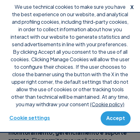
We use technical cookies to make sure you have
X
the best experience on our website, and analytical
and profiling cookies, including third-party cookies,
in order to collect information about how you
interact with our website to generate statistics and
Gestão remota
send advertisements in line with your preferences.
By clicking Accept all you consent to the use of all
segura
cookies. Clicking Manage Cookies will allow the user
to configure their choices. If the user chooses to
close the banner using the button with the X in the
Segurança: Levamos a TI a sério
upper right corner, the default settings that do not
allow the use of cookies or other tracking tools
other than technical will be maintained. At any time,
you may withdraw your consent
(Cookie policy)
Cookie settings
Accept
O Supremo é um
software de
monitoramento, gerenciamento e suporte