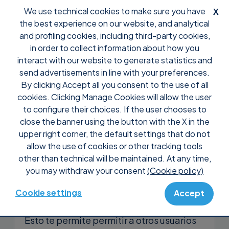
We use technical cookies to make sure you have
X
the best experience on our website, and analytical
and profiling cookies, including third-party cookies,
in order to collect information about how you
interact with our website to generate statistics and
send advertisements in line with your preferences.
By clicking Accept all you consent to the use of all
Support
Tutoriales Supremo Console
cookies. Clicking Manage Cookies will allow the user
Comparte tu licencia con
to configure their choices. If the user chooses to
otros usuarios
close the banner using the button with the X in the
upper right corner, the default settings that do not
allow the use of cookies or other tracking tools
Con Supremo Professional puedes
other than technical will be maintained. At any time,
asignar de forma remota y encriptada tu
you may withdraw your consent
(Cookie policy)
código de activación de licencia a
dispositivos remotos.
Cookie settings
Accept
Esto te permite permitir a otros usuarios