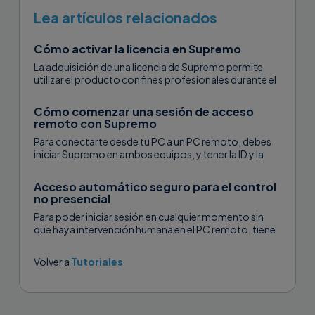
Lea artículos relacionados
Cómo activar la licencia en Supremo
La adquisición de una licencia de Supremo permite
utilizar el producto con fines profesionales durante el
número de meses comprados; además, permite de
controlar simultáneamente...
Cómo comenzar una sesión de acceso
remoto con Supremo
Para conectarte desde tu PC a un PC remoto, debes
iniciar Supremo en ambos equipos, y tener la ID y la
contraseña del PC remoto generadas
automáticamente desde...
Acceso automático seguro para el control
no presencial
Para poder iniciar sesión en cualquier momento sin
que haya intervención humana en el PC remoto, tiene
que activar el acceso desatendido, automático y
seguro...
Volver a
Tutoriales