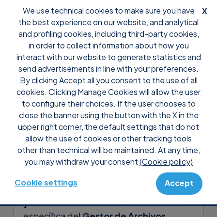
We use technical cookies to make sure you have
X
the best experience on our website, and analytical
and profiling cookies, including third-party cookies,
in order to collect information about how you
interact with our website to generate statistics and
send advertisements in line with your preferences.
By clicking Accept all you consent to the use of all
Support
Tutoriales
cookies. Clicking Manage Cookies will allow the user
Transferencia de archivos
to configure their choices. If the user chooses to
close the banner using the button with the X in the
Durante una sesión de control remoto,
upper right corner, the default settings that do not
Supremo permite transferir archivos
allow the use of cookies or other tracking tools
other than technical will be maintained. At any time,
desde el PC de control al PC controlado,
you may withdraw your consent
(Cookie policy)
y viceversa. Esta operación puede
llevarse a cabo mediante la función
Cookie settings
Accept
Copiar y Pegar
o el método de
Arrastrar
y colocar
o mediante la funcionalidad
específica del
Gestor de Archivos
.