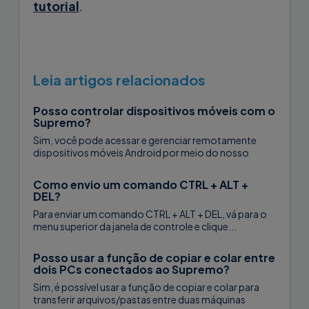
tutorial
.
Leia artigos relacionados
Posso controlar dispositivos móveis com o
Supremo?
Sim, você pode acessar e gerenciar remotamente
dispositivos móveis Android por meio do nosso
aplicativo Supremo Mobile Assist. O Mobile...
Como envio um comando CTRL + ALT +
DEL?
Para enviar um comando CTRL + ALT + DEL, vá para o
menu superior da janela de controle e clique...
Posso usar a função de copiar e colar entre
dois PCs conectados ao Supremo?
Sim, é possível usar a função de copiar e colar para
transferir arquivos/pastas entre duas máquinas