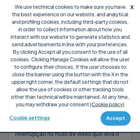
We use technical cookies to make sure you have
X
the best experience on our website, and analytical
and profiling cookies, including third-party cookies,
in order to collect information about how you
interact with our website to generate statistics and
send advertisements in line with your preferences.
By clicking Accept all you consent to the use of all
Support
Perguntas frequentes
Controle
cookies. Clicking Manage Cookies will allow the user
Por que estou recebendo a
to configure their choices. If the user chooses to
notificação ‘Impossível
close the banner using the button with the X in the
upper right corner, the default settings that do not
capturar o ecrã neste
allow the use of cookies or other tracking tools
momento’?
other than technical will be maintained. At any time,
you may withdraw your consent
(Cookie policy)
Fechar ou minimizar a sessão RDP (Área
de Trabalho Remota) a partir da qual o
Cookie settings
Accept
Supremo foi iniciado, causa uma
interrupção no fluxo de vídeo que leva o