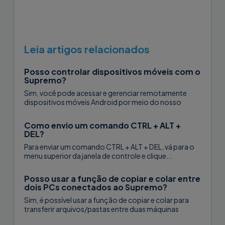
Leia artigos relacionados
Posso controlar dispositivos móveis com o
Supremo?
Sim, você pode acessar e gerenciar remotamente
dispositivos móveis Android por meio do nosso
aplicativo Supremo Mobile Assist. O Mobile...
Como envio um comando CTRL + ALT +
DEL?
Para enviar um comando CTRL + ALT + DEL, vá para o
menu superior da janela de controle e clique...
Posso usar a função de copiar e colar entre
dois PCs conectados ao Supremo?
Sim, é possível usar a função de copiar e colar para
transferir arquivos/pastas entre duas máquinas
conectadas ao Supremo.A transferência...