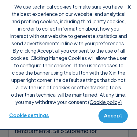
We use technical cookies to make sure you have
X
the best experience on our website, and analytical
and profiling cookies, including third-party cookies,
in order to collect information about how you
interact with our website to generate statistics and
send advertisements in line with your preferences.
By clicking Accept all you consent to the use of all
Support
Perguntas frequentes
Controle
cookies. Clicking Manage Cookies will allow the user
Por que não consigo interagir
to configure their choices. If the user chooses to
com as caixas de diálogo do
close the banner using the button with the X in the
upper right corner, the default settings that do not
UAC (Controle de Conta de
allow the use of cookies or other tracking tools
Usuário)?
other than technical will be maintained. At any time,
you may withdraw your consent
(Cookie policy)
O UAC é um poderoso recurso de
segurança do Windows, mas pode causar
Cookie settings
Accept
problemas quando se controla um PC
remotamente. Se o Supremo for