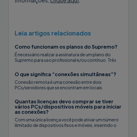
informações,
clique aqui
.
Leia artigos relacionados
Como funcionam os planos do Supremo?
É necessário realizar a assinatura de um plano do
Supremo para uso profissional e/ou contínuo. Três
planos estão disponíveis – Solo,...
O que significa “conexões simultâneas”?
Conexão remota é uma conexão entre dois
PCs/servidores que se encontram em locais
diferentes. Conexões simultâneas, portanto, são
conexões entre...
Quantas licenças devo comprar se tiver
vários PCs/dispositivos móveis para iniciar
as conexões?
Com uma única licença você pode ativar um número
ilimitado de dispositivos fixos e móveis, inserindo o
código de ativação...