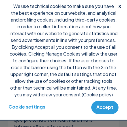
We use technical cookies to make sure you have
X
the best experience on our website, and analytical
and profiling cookies, including third-party cookies,
in order to collect information about how you
interact with our website to generate statistics and
send advertisements in line with your preferences.
By clicking Accept all you consent to the use of all
Support
Perguntas frequentes
Pré Vendas
cookies. Clicking Manage Cookies will allow the user
Posso verificar quem utiliza a
to configure their choices. If the user chooses to
minha licença?
close the banner using the button with the X in the
upper right corner, the default settings that do not
allow the use of cookies or other tracking tools
Evidentemente, pode verificar em tempo
other than technical will be maintained. At any time,
real quem utiliza a sua licença com o
you may withdraw your consent
(Cookie policy)
plano
Supremo Professional.
Basta
introduzir o código de ativação da sua
Cookie settings
Accept
licença no software Supremo nos PCs
que pretende verificar. Para mais