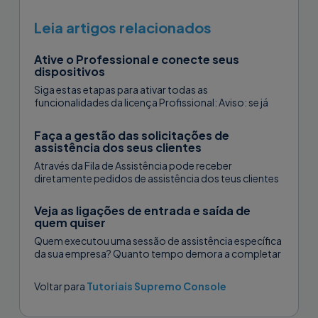
automaticamente de uma das
sua Lista de Contactos.
seguintes maneiras:
Leia artigos relacionados
A distribuição automática só é
Ative o Professional e conecte seus
Instalação automática usando
dispositivos
concluída se o código ainda for
SUPREMO.EXE
Siga estas etapas para ativar todas as
válido. Quando o procedimento for
funcionalidades da licença Profissional: Aviso: se já
concluído, aconselhamos a eliminá-lo
estiver registado na USilio, para usar...
Pode instalar o Supremo
diretamente a partir da mesma
Faça a gestão das solicitações de
automaticamente com o ficheiro .exe
assistência dos seus clientes
página.
e a linha de comando gerada pela
Através da Fila de Assistência pode receber
Console, por exemplo:
diretamente pedidos de assistência dos teus clientes
através do Supremo. Pode atribuir os...
Abaixo encontrará as definições do
Veja as ligações de entrada e saída de
Supremo que pode configurar
Supremo.exe /deploy /execute
quem quiser
centralmente.
/SetTokenAndPasswordBase64
Quem executou uma sessão de assistência específica
da sua empresa? Quanto tempo demora a completar
wTxnmy2ES5emENZCJ_KTEv567Bnxok2rT
cada sessão de assistência individual?...
a0JwZTI3WnhFYk1ZMaA3SA==
Grupo
Voltar para
Tutoriais Supremo Console
/USilioNameWithGroupId
#COMPUTERNAME#