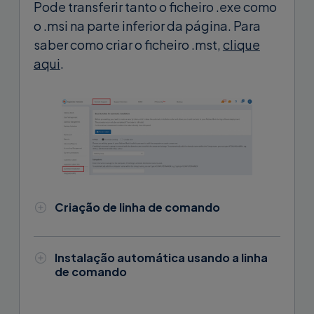
Pode transferir tanto o ficheiro .exe como
o .msi na parte inferior da página. Para
saber como criar o ficheiro .mst,
clique
aqui
.
Criação de linha de comando
Antes de continuar, terá de gerar o
código de segurança, o que torna o
Instalação automática usando a linha
procedimento de instalação
de comando
automática mais seguro e permite
Você pode instalar o Supremo
adicionar contactos diretamente à