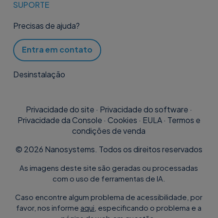
Se quiser adicionar 
SUPORTE
automaticamente o nome do PC 
msiexec.exe /i Supremo.msi 
Precisas de ajuda?
no nome do computador, pode 
/qn TRANSFORMS="Supremo.mst"
digitar #NOMEDOCOMPUTADOR#, 
Entra em contato
por exemplo "Portátil 
Para saber como gerar o ficheiro .mst,
#NOMEDOCOMPUTADOR#".
clique aqui
.
Desinstalação
Senha Supremo
Note que se desejar utilizar a corda
Privacidade do site
·
Privacidade do software
·
gerada pela Console para a
Privacidade da Console
·
Cookies
·
EULA
·
Termos e
Pode definir uma palavra-passe
distribuição em massa, deve inserir
condições de venda
individual secundária para o
vírgulas invertidas após o símbolo = e
Supremo. Esta é a senha estática
©
2026
Nanosystems. Todos os direitos reservados
no fim da corda,
necessária para ativar o acesso
As imagens deste site são geradas ou processadas
Se houver outras vírgulas invertidas no
seguro e automático para
controlo
com o uso de ferramentas de IA.
fio, estas devem ser duplicadas.
autónomo
.
Exemplo:
Caso encontre algum problema de acessibilidade, por
favor, nos informe
aqui
, especificando o problema e a
Configurações de palavra-passe