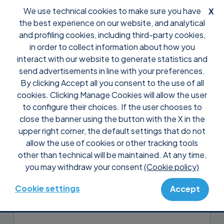
We use technical cookies to make sure you have
X
the best experience on our website, and analytical
and profiling cookies, including third-party cookies,
in order to collect information about how you
interact with our website to generate statistics and
send advertisements in line with your preferences.
By clicking Accept all you consent to the use of all
Support
Tutoriais Supremo Console
cookies. Clicking Manage Cookies will allow the user
Configure o Supremo e
to configure their choices. If the user chooses to
instale-o remotamente
close the banner using the button with the X in the
upper right corner, the default settings that do not
allow the use of cookies or other tracking tools
No link
Suporte remoto – Instalação
other than technical will be maintained. At any time,
Automática
, pode gerar a linha de
you may withdraw your consent
(Cookie policy)
comando para a instalação automática
do Supremo, utilizando um ficheiro com
Cookie settings
Accept
extensão .exe, .msi ou .msi com .mst.