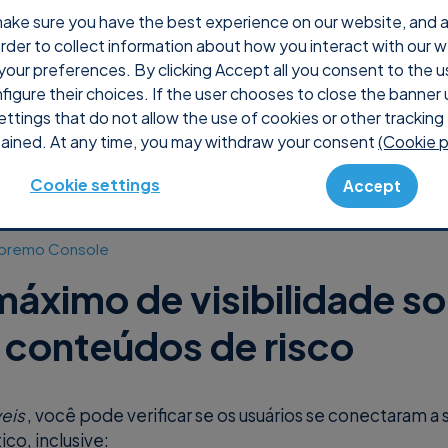
ake sure you have the best experience on our website, and ana
 order to collect information about how you interact with our 
Por que Supremo
Preços
Shop
Console
Su
your preferences. By clicking Accept all you consent to the u
nfigure their choices. If the user chooses to close the banner 
ettings that do not allow the use of cookies or other tracking 
ained. At any time, you may withdraw your consent
(Cookie p
Cookie settings
Accept
Supremo Console
máximo de visibilidade so
 conteúdos de risco
eis
, você pode verificar se os usuários se conectaram 
co, inclusive: