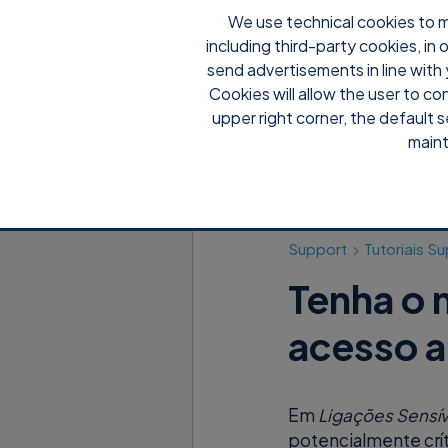
We use technical cookies to m
including third-party cookies, in
send advertisements in line with 
Cookies will allow the user to co
upper right corner, the default s
maint
Support
Tutoriais 
Tenha o 
acesso a
Em
Ligações Sensív
potencialmente críti