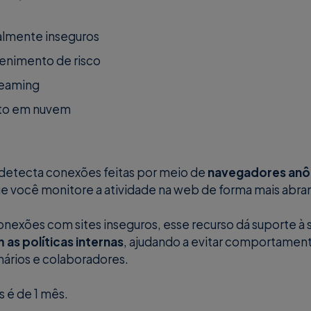
almente inseguros
tenimento de risco
reaming
to em nuvem
etecta conexões feitas por meio de
navegadores anô
ue você monitore a atividade na web de forma mais abr
nexões com sites inseguros, esse recurso dá suporte à
as políticas internas
, ajudando a evitar comportamen
nários e colaboradores.
 é de 1 mês.