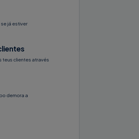
se já estiver
clientes
 teus clientes através
mpo demora a