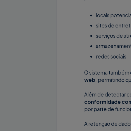
locais potenci
sites de entre
serviços de st
armazenamen
redes sociais
O sistema também d
web
, permitindo q
Além de detectar co
conformidade com 
por parte de funcio
A retenção de dados