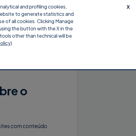
lytical and profiling cookies,
X
website to generate statistics and
porte
Download
Entrar
se of all cookies. Clicking Manage
using the button with the X in the
tools other than technical will be
olicy)
bre o
a sites com conteúdo