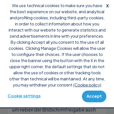
We use technical cookies to make sure you have
X
the best experience on our website, and analytical
and profiling cookies, including third-party cookies,
in order to collect information about how you
interact with our website to generate statistics and
send advertisements in line with your preferences.
By clicking Accept all you consent to the use of all
Support
Häufig gestellte fragen
Steuerung
cookies. Clicking Manage Cookies will allow the user
Kann Ich mobile Geräte mit
to configure their choices. If the user chooses to
Supremo steuern?
close the banner using the button with the X in the
upper right corner, the default settings that do not
allow the use of cookies or other tracking tools
Ja, du kannst über unsere
Supremo Mobile
other than technical will be maintained. At any time,
Assist
APP aus der Ferne auf Android-
you may withdraw your consent
(Cookie policy)
Mobilgeräte zugreifen und sie verwalten.
Cookie settings
Accept
Das Mobile Add-On, das benötigt wird,
um neben der Bildschirmfreigabe auch