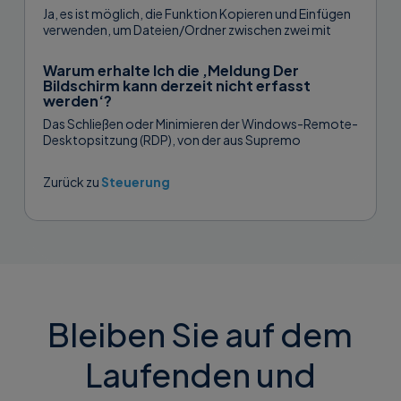
Ja, es ist möglich, die Funktion Kopieren und Einfügen
verwenden, um Dateien/Ordner zwischen zwei mit
Supremo verbundenen Computern zu übertragen....
Warum erhalte Ich die ‚Meldung Der
Bildschirm kann derzeit nicht erfasst
werden‘?
Das Schließen oder Minimieren der Windows-Remote-
Desktopsitzung (RDP), von der aus Supremo
gestartet wurde, führt zu einer Unterbrechung des
Videostreams, was...
Zurück zu
Steuerung
Bleiben Sie auf dem
Laufenden und