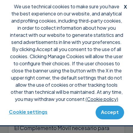
We use technical cookies to make sure you have
X
the best experience on our website, and analytical
and profiling cookies, including third-party cookies,
in order to collect information about how you
interact with our website to generate statistics and
send advertisements in line with your preferences.
By clicking Accept all you consent to the use of all
Support
Preguntas frecuentes
Control
cookies. Clicking Manage Cookies will allow the user
¿Puedo controlar dispositivos
to configure their choices. If the user chooses to
móviles con Supremo?
close the banner using the button with the X in the
upper right corner, the default settings that do not
allow the use of cookies or other tracking tools
Sí, puedes acceder y gestionar
other than technical will be maintained. At any time,
remotamente dispositivos móviles
you may withdraw your consent
(Cookie policy)
Android a través de nuestra APP
Supremo
Mobile Assist
.
Cookie settings
Accept
El Complemento Móvil necesario para