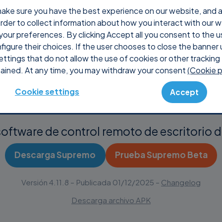
ake sure you have the best experience on our website, and ana
 order to collect information about how you interact with our 
é Supremo
Precios
Shop
Console
Soporte
your preferences. By clicking Accept all you consent to the u
nfigure their choices. If the user chooses to close the banner 
ettings that do not allow the use of cookies or other tracking 
ained. At any time, you may withdraw your consent
(Cookie p
a Supremo para
Cookie settings
Accept
oftware de control remoto de escritorio d
Descarga Supremo
Prueba Supremo Beta
Versión
4.11.8
– Publicada
01/12/2025
–
Changelog
Descarga archivo APK