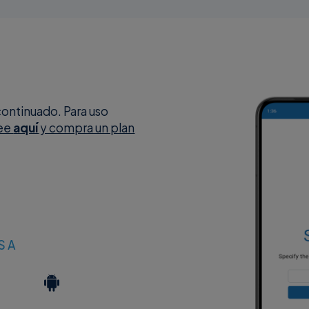
continuado. Para uso
lee
aquí
y compra un plan
S A