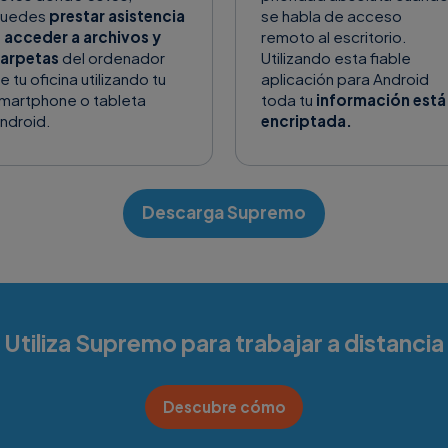
uedes
prestar asistencia
se habla de acceso
 acceder a archivos y
remoto al escritorio.
arpetas
del ordenador
Utilizando esta fiable
e tu oficina utilizando tu
aplicación para Android
martphone o tableta
toda tu
información está
ndroid.
encriptada.
Descarga Supremo
Descubre los detalles
Utiliza Supremo para trabajar a distancia
Descubre cómo