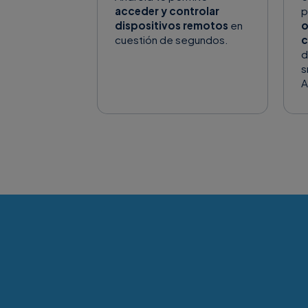
acceder y controlar
p
dispositivos remotos
en
o
cuestión de segundos.
c
d
s
A