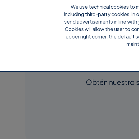
We use technical cookies to m
including third-party cookies, in
Por qu
send advertisements in line with 
Cookies will allow the user to co
upper right corner, the default s
maint
Descarg
Obtén nuestro s