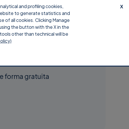
lytical and profiling cookies,
X
website to generate statistics and
Descargar
Iniciar sesión
se of all cookies. Clicking Manage
using the button with the X in the
tools other than technical will be
olicy)
 Android
e forma gratuita