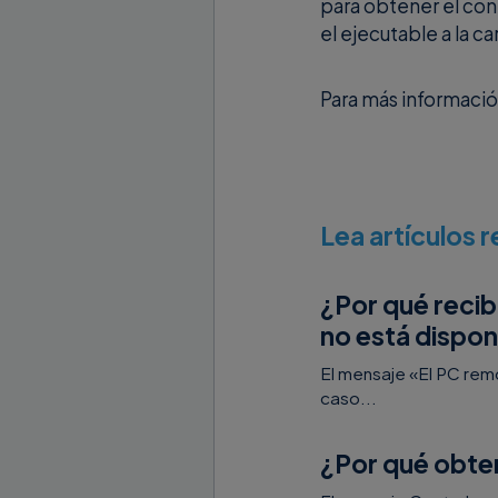
para obtener el con
el ejecutable a la c
Para más informació
Lea artículos 
¿Por qué recib
no está dispon
El mensaje «El PC rem
caso...
¿Por qué obte