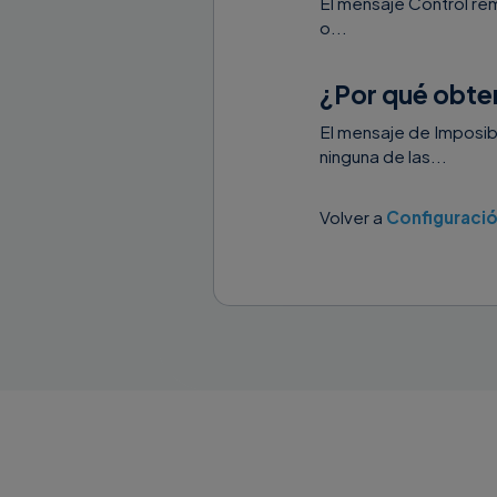
El mensaje Control rem
o...
¿Por qué obte
El mensaje de Imposib
ninguna de las...
Volver a
Configuraci