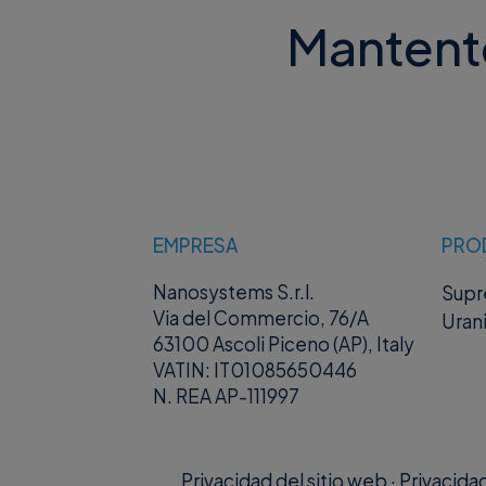
Mantente 
EMPRESA
PRO
Nanosystems S.r.l.
Sup
Via del Commercio, 76/A
Uran
63100 Ascoli Piceno (AP), Italy
VATIN: IT01085650446
N. REA AP-111997
Privacidad del sitio web
·
Privacida