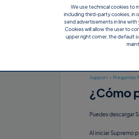
We use technical cookies to m
including third-party cookies, in
Por qu
send advertisements in line with 
Cookies will allow the user to co
upper right corner, the default s
maint
Support
Preguntas 
¿Cómo p
Puedes descargar 
Al iniciar Supremo 