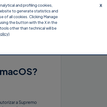
lytical and profiling cookies,
X
website to generate statistics and
Descargar
Iniciar sesión
se of all cookies. Clicking Manage
using the button with the X in the
tools other than technical will be
olicy)
n macOS?
autorizar a Supremo