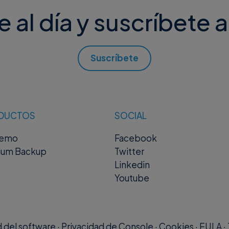
al día y suscríbete a
Suscríbete
DUCTOS
SOCIAL
remo
Facebook
ium Backup
Twitter
Linkedin
Youtube
d del software
·
Privacidad de Console
·
Cookies
·
EULA
·