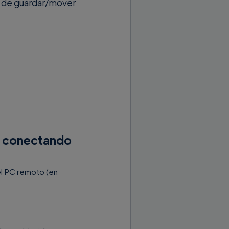
s de guardar/mover
tá conectando
el PC remoto (en