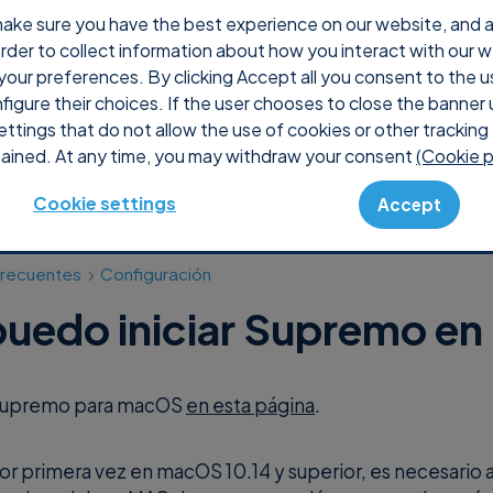
ake sure you have the best experience on our website, and ana
 order to collect information about how you interact with our 
é Supremo
Precios
Shop
Console
Soporte
your preferences. By clicking Accept all you consent to the u
nfigure their choices. If the user chooses to close the banner 
ettings that do not allow the use of cookies or other tracking 
ained. At any time, you may withdraw your consent
(Cookie p
Cookie settings
Accept
frecuentes
Configuración
uedo iniciar Supremo e
Supremo para macOS
en esta página
.
por primera vez en macOS 10.14 y superior, es necesario 