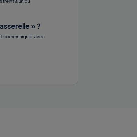
treint à un ou
asserelle » ?
eut communiquer avec