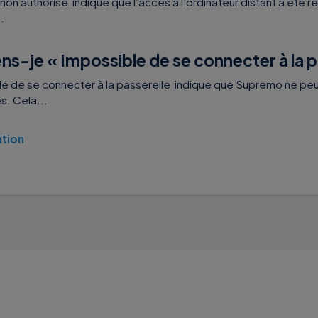
n authorisé indique que l’accès à l’ordinateur distant a été res
.
ns-je « Impossible de se connecter à la p
e de se connecter à la passerelle indique que Supremo ne p
s. Cela...
ation