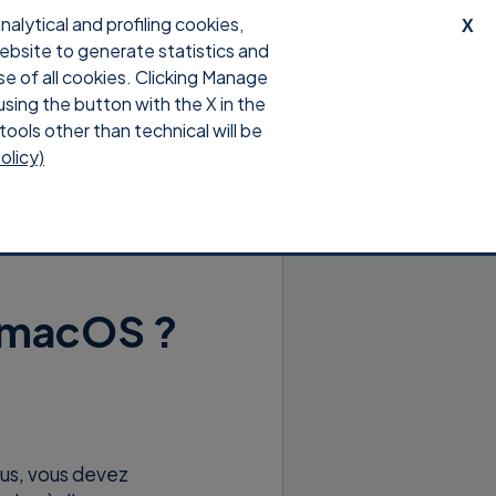
lytical and profiling cookies,
X
website to generate statistics and
Téléchargement
Connexion
se of all cookies. Clicking Manage
using the button with the X in the
tools other than technical will be
olicy)
 macOS ?
us, vous devez