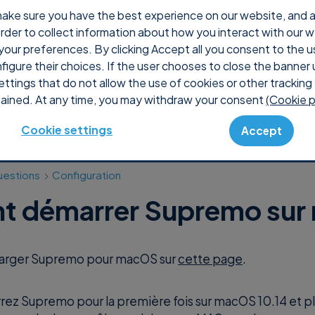
ake sure you have the best experience on our website, and ana
 order to collect information about how you interact with our 
oi Supremo
Prix
Shop
Console
Soutien
your preferences. By clicking Accept all you consent to the u
nfigure their choices. If the user chooses to close the banner 
ettings that do not allow the use of cookies or other tracking 
ained. At any time, you may withdraw your consent
(Cookie p
Cookie settings
Accept
uestions
Configuration
 démarrer Supremo sur
harger Supremo pour macOS sur
cette page
.
ez Supremo pour la première fois sur macOS 10.14 et pl