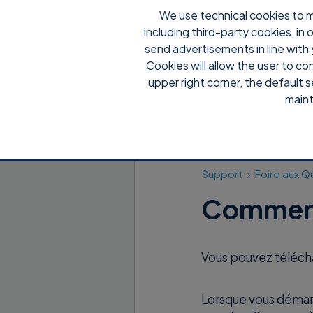
We use technical cookies to m
including third-party cookies, in
Pourqu
send advertisements in line with 
Cookies will allow the user to co
upper right corner, the default s
maint
Support
Foire aux Q
Comment
Vous pouvez téléc
Lorsque vous démarr