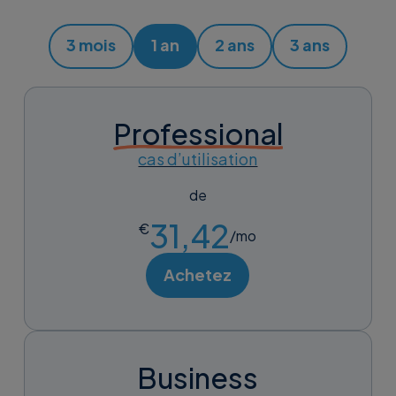
3 mois
1 an
2 ans
3 ans
Professional
cas d’utilisation
de
31,42
€
/mo
Achetez
Business