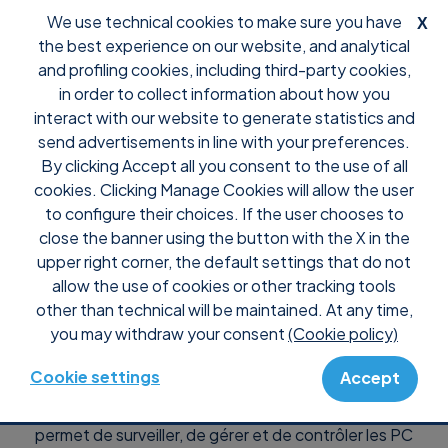
We use technical cookies to make sure you have
X
the best experience on our website, and analytical
and profiling cookies, including third-party cookies,
in order to collect information about how you
interact with our website to generate statistics and
Tarifs et plans de
send advertisements in line with your preferences.
By clicking Accept all you consent to the use of all
Supremo Remote
cookies. Clicking Manage Cookies will allow the user
to configure their choices. If the user chooses to
close the banner using the button with the X in the
Desktop
upper right corner, the default settings that do not
allow the use of cookies or other tracking tools
other than technical will be maintained. At any time,
you may withdraw your consent
(Cookie policy)
Cookie settings
Accept
Notre
logiciel d’accès au bureau à distance
vous
permet de surveiller, de gérer et de contrôler les PC