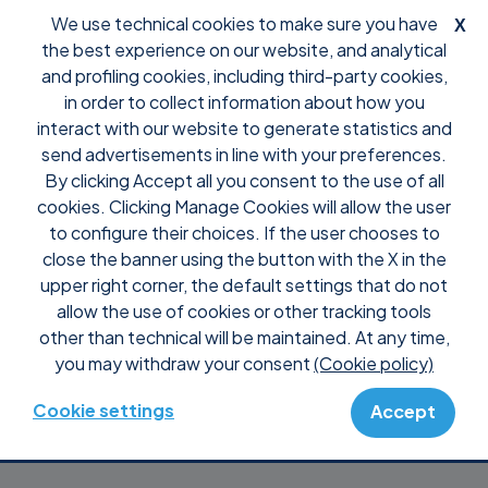
We use technical cookies to make sure you have
X
the best experience on our website, and analytical
and profiling cookies, including third-party cookies,
in order to collect information about how you
interact with our website to generate statistics and
Software de Gestión
send advertisements in line with your preferences.
By clicking Accept all you consent to the use of all
de Servicios de
cookies. Clicking Manage Cookies will allow the user
to configure their choices. If the user chooses to
Soporte y Helpdesk
close the banner using the button with the X in the
upper right corner, the default settings that do not
allow the use of cookies or other tracking tools
Con Gestión de Tickets centralizada, Cola de
other than technical will be maintained. At any time,
Soporte y funciones de Acceso Remoto integradas,
you may withdraw your consent
(Cookie policy)
Supremo es la solución para el
Servicio de Soporte
dirigida a departamentos de TI y MSP que trabajan
Cookie settings
Accept
con pequeñas y medianas empresas.