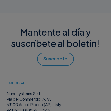
soporte estructuradas y el acceso remoto integrado en
optimizar continuamente el rendimiento del soporte.
una única plataforma, lo que la hace adecuada para MSP
que gestionan múltiples clientes, así como para equipos
de TI internos que dan soporte a pequeñas y medianas
empresas.
Mantente al día y
suscríbete al boletín!
Suscríbete
EMPRESA
Nanosystems S.r.l.
Via del Commercio, 76/A
63100 Ascoli Piceno (AP), Italy
VATIN: IT01085650446