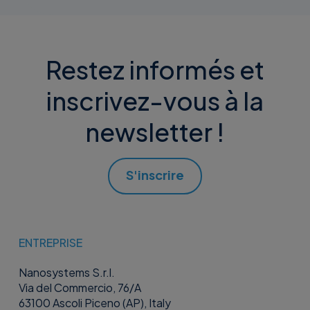
intégré dans une seule plateforme, ce qui la rend
adaptée aux MSP qui gèrent plusieurs clients ainsi qu’aux
équipes informatiques internes qui soutiennent les
petites et moyennes entreprises.
Restez informés et
inscrivez-vous à la
newsletter !
S'inscrire
ENTREPRISE
Nanosystems S.r.l.
Via del Commercio, 76/A
63100 Ascoli Piceno (AP), Italy