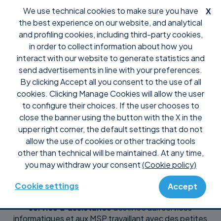
We use technical cookies to make sure you have
X
the best experience on our website, and analytical
and profiling cookies, including third-party cookies,
in order to collect information about how you
interact with our website to generate statistics and
Logiciel de gestion
send advertisements in line with your preferences.
By clicking Accept all you consent to the use of all
des services de
cookies. Clicking Manage Cookies will allow the user
to configure their choices. If the user chooses to
close the banner using the button with the X in the
soutien et
upper right corner, the default settings that do not
allow the use of cookies or other tracking tools
d’assistance
other than technical will be maintained. At any time,
you may withdraw your consent
(Cookie policy)
Avec une gestion centralisée des tickets, une file
Cookie settings
d’attente d’assistance et des capacités d’accès à
Accept
distance intégrées, Supremo est la solution de
service d’assistance
destinée aux services
informatiques et aux MSP travaillant avec des petites