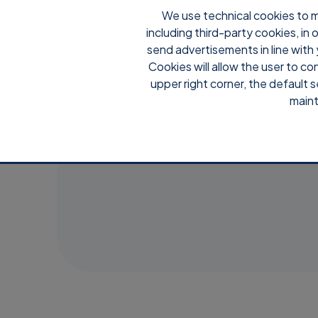
We use technical cookies to m
including third-party cookies, in
Por qu
send advertisements in line with 
Cookies will allow the user to co
upper right corner, the default s
maint
Ecomputer 