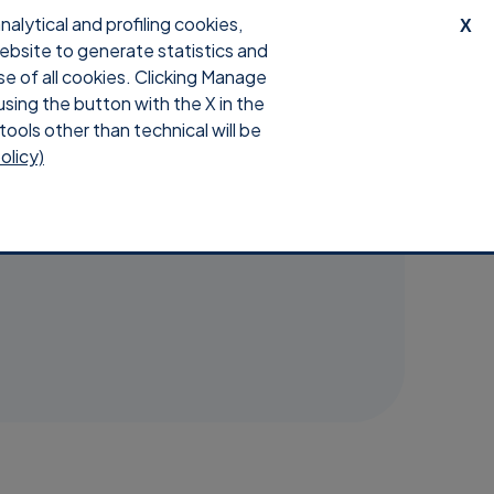
lytical and profiling cookies,
X
website to generate statistics and
Descargar
Iniciar sesión
se of all cookies. Clicking Manage
using the button with the X in the
tools other than technical will be
olicy)
os hacia el