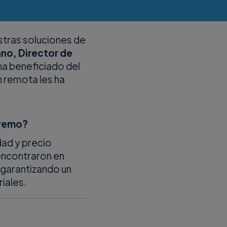
tras soluciones de
no, Director de
a beneficiado del
n remota les ha
premo?
dad y precio
encontraron en
, garantizando un
iales.