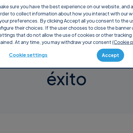
ake sure you have the best experience on our website, and ana
 order to collect information about how you interact with our 
é Supremo
Precios
Shop
Console
Soporte
your preferences. By clicking Accept all you consent to the u
nfigure their choices. If the user chooses to close the banner 
ettings that do not allow the use of cookies or other tracking 
ained. At any time, you may withdraw your consent
(Cookie p
y Supremo: Junt
Cookie settings
Accept
éxito