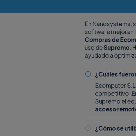
En Nanosystems, s
software mejoran l
Compras de Ecomp
uso de
Supremo
. 
ayudado a optimizar
¿Cuáles fueron
Ecomputer S.L.
competitivo. E
Supremo el equ
acceso remoto
¿Cómo se util