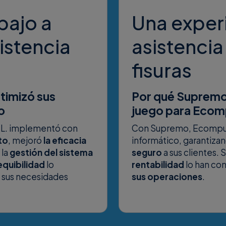
bajo a
Una exper
sistencia
asistencia
fisuras
timizó sus
Por qué Supremo 
o
juego para Ecom
.L. implementó con
Con Supremo, Ecomputer
to
, mejoró
la eficacia
informático, garantiza
 la
gestión del sistema
seguro
a sus clientes. 
sequibilidad
lo
rentabilidad
lo han co
a sus necesidades
sus operaciones
.