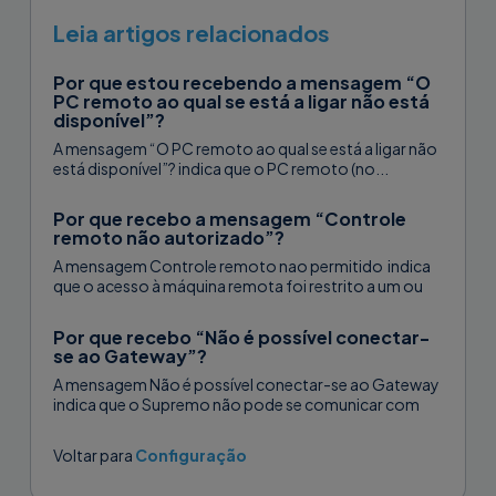
Leia artigos relacionados
Por que estou recebendo a mensagem “O
PC remoto ao qual se está a ligar não está
disponível”?
A mensagem “O PC remoto ao qual se está a ligar não
está disponível”? indica que o PC remoto (no...
Por que recebo a mensagem “Controle
remoto não autorizado”?
A mensagem Controle remoto nao permitido indica
que o acesso à máquina remota foi restrito a um ou
mais IDs...
Por que recebo “Não é possível conectar-
se ao Gateway”?
A mensagem Não é possível conectar-se ao Gateway
indica que o Supremo não pode se comunicar com
nenhum dos gateways.Os...
Voltar para
Configuração