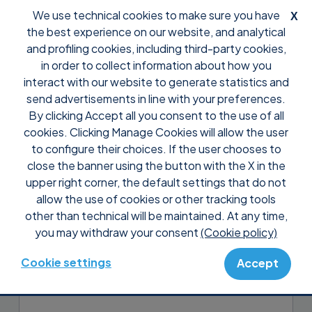
We use technical cookies to make sure you have
X
the best experience on our website, and analytical
and profiling cookies, including third-party cookies,
in order to collect information about how you
interact with our website to generate statistics and
send advertisements in line with your preferences.
By clicking Accept all you consent to the use of all
Support
Perguntas frequentes
Configuração
cookies. Clicking Manage Cookies will allow the user
É possível alterar as opções
to configure their choices. If the user chooses to
do Supremo usando uma linha
close the banner using the button with the X in the
upper right corner, the default settings that do not
de comando?
allow the use of cookies or other tracking tools
other than technical will be maintained. At any time,
Sim, usando o Supremo você pode mudar
you may withdraw your consent
(Cookie policy)
algumas opções através da linha de
comando. Leia o
guia
para mais detalhes.
Cookie settings
Accept