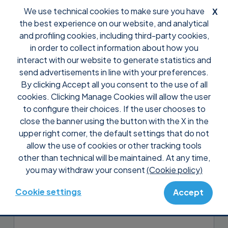
We use technical cookies to make sure you have
X
the best experience on our website, and analytical
and profiling cookies, including third-party cookies,
in order to collect information about how you
interact with our website to generate statistics and
send advertisements in line with your preferences.
By clicking Accept all you consent to the use of all
Support
Preguntas frecuentes
Configuración
cookies. Clicking Manage Cookies will allow the user
¿Es posible cambiar las
to configure their choices. If the user chooses to
opciones de Supremo
close the banner using the button with the X in the
upper right corner, the default settings that do not
mediante una línea de
allow the use of cookies or other tracking tools
comandos?
other than technical will be maintained. At any time,
you may withdraw your consent
(Cookie policy)
Sí, con Supremo puedes cambiar algunas
opciones a través de la línea de
Cookie settings
Accept
comandos. Lee la
guía
para más detalles.