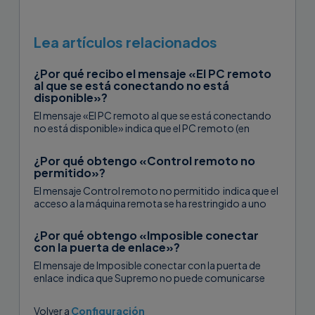
Lea artículos relacionados
¿Por qué recibo el mensaje «El PC remoto
al que se está conectando no está
disponible»?
El mensaje «El PC remoto al que se está conectando
no está disponible» indica que el PC remoto (en
caso...
¿Por qué obtengo «Control remoto no
permitido»?
El mensaje Control remoto no permitido indica que el
acceso a la máquina remota se ha restringido a uno
o...
¿Por qué obtengo «Imposible conectar
con la puerta de enlace»?
El mensaje de Imposible conectar con la puerta de
enlace indica que Supremo no puede comunicarse
con ninguna de las...
Volver a
Configuración