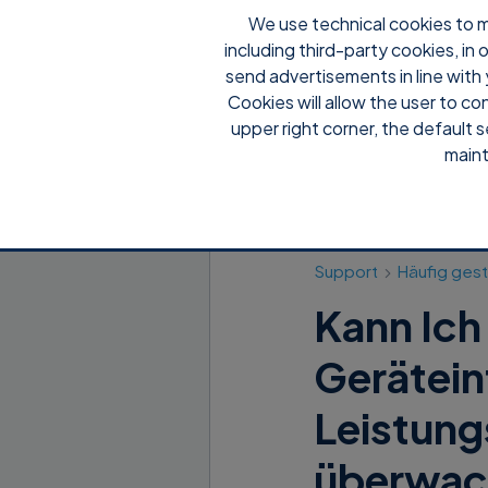
We use technical cookies to m
including third-party cookies, in
Wa
send advertisements in line with 
Cookies will allow the user to co
upper right corner, the default s
maint
Support
Häufig gest
Kann Ich
Gerätein
Leistung
überwac