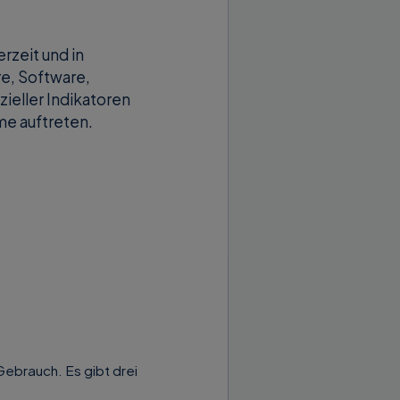
rzeit und in
re, Software,
ieller Indikatoren
me auftreten.
ebrauch. Es gibt drei