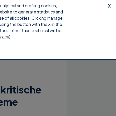
lytical and profiling cookies,
X
website to generate statistics and
e
Download
Anmeldung
se of all cookies. Clicking Manage
using the button with the X in the
tools other than technical will be
olicy)
kritische
leme