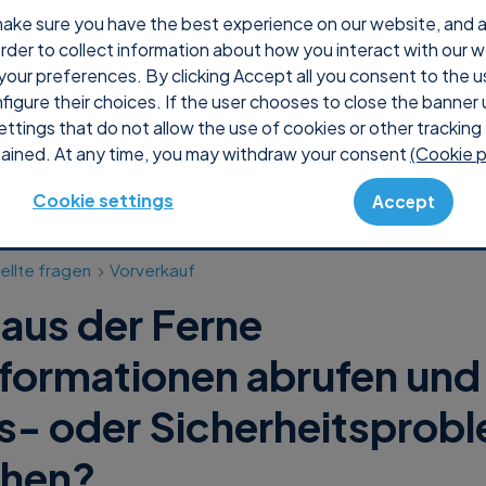
ake sure you have the best experience on our website, and ana
 order to collect information about how you interact with our 
rum Supremo
Preise
Shop
Console
Suport
your preferences. By clicking Accept all you consent to the u
nfigure their choices. If the user chooses to close the banner 
ettings that do not allow the use of cookies or other tracking 
ained. At any time, you may withdraw your consent
(Cookie p
Cookie settings
Accept
ellte fragen
Vorverkauf
 aus der Ferne
formationen abrufen und 
s- oder Sicherheitsprob
hen?