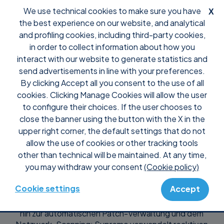
We use technical cookies to make sure you have
X
the best experience on our website, and analytical
and profiling cookies, including third-party cookies,
in order to collect information about how you
interact with our website to generate statistics and
Fernüberwachungs-
send advertisements in line with your preferences.
By clicking Accept all you consent to the use of all
und -
cookies. Clicking Manage Cookies will allow the user
to configure their choices. If the user chooses to
verwaltungssoftware
close the banner using the button with the X in the
upper right corner, the default settings that do not
allow the use of cookies or other tracking tools
für vollständige
other than technical will be maintained. At any time,
you may withdraw your consent
(Cookie policy)
Endpunktkontrolle
Cookie settings
Accept
Von der Endpunktüberwachung und -verwaltung bis
hin zur automatischen Patch-Verwaltung und dem