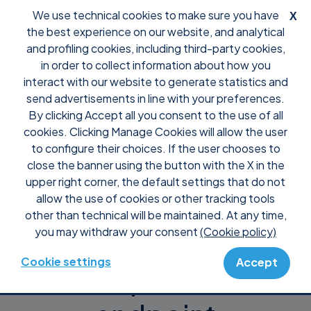
We use technical cookies to make sure you have
X
the best experience on our website, and analytical
and profiling cookies, including third-party cookies,
in order to collect information about how you
interact with our website to generate statistics and
Software de
send advertisements in line with your preferences.
By clicking Accept all you consent to the use of all
monitoramento e
cookies. Clicking Manage Cookies will allow the user
to configure their choices. If the user chooses to
close the banner using the button with the X in the
gerenciamento
upper right corner, the default settings that do not
allow the use of cookies or other tracking tools
remoto
other than technical will be maintained. At any time,
you may withdraw your consent
(Cookie policy)
para controle
Cookie settings
Accept
completo do