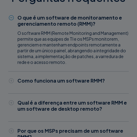
O que é um software de monitoramento e
gerenciamento remoto (RMM)?
O software RMM (Remote Monitoring and Management)
permite que as equipes de TI e os MSPs monitorem,
gerenciem e mantenham endpoints remotamente a
partir de um único painel, abrangendo a integridade do
sistema, a implementação de patches, a varredura de
rede e o acesso remoto.
Como funciona um software RMM?
Um agente instalado no dispositivo envia dados para
um console central. Os administradores podem definir
limites de alerta, automatizar a implementação de
Qual é a diferença entre um software RMM e
patches e acessar qualquer máquina remotamente sem
um software de desktop remoto?
interromper os usuários finais.
O software de área de trabalho remota oferece acesso
interativo a uma máquina de cada vez. O RMM opera no
nível da infraestrutura, monitorando frotas inteiras de
Por que os MSPs precisam de um software
dispositivos, automatizando a manutenção e
RMM?