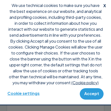
We use technical cookies to make sure you have
X
the best experience on our website, and analytical
and profiling cookies, including third-party cookies,
in order to collect information about how you
interact with our website to generate statistics and
send advertisements in line with your preferences.
By clicking Accept all you consent to the use of all
Support
Preguntas frecuentes
Preventas
cookies. Clicking Manage Cookies will allow the user
¿Puedo probar Supremo antes
to configure their choices. If the user chooses to
de comprarlo?
close the banner using the button with the X in the
upper right corner, the default settings that do not
allow the use of cookies or other tracking tools
Sí, los primeros 21 días de uso son
other than technical will be maintained. At any time,
gratuitos incluso para fines profesionales
you may withdraw your consent
(Cookie policy)
y continuos, y para usarlo no es necesario
ningún registro o suscripción de un plan!
Cookie settings
Accept