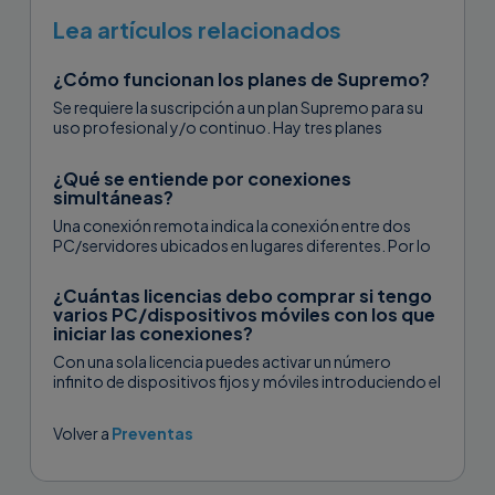
Lea artículos relacionados
¿Cómo funcionan los planes de Supremo?
Se requiere la suscripción a un plan Supremo para su
uso profesional y/o continuo. Hay tres planes
disponibles: Solo, Business y...
¿Qué se entiende por conexiones
simultáneas?
Una conexión remota indica la conexión entre dos
PC/servidores ubicados en lugares diferentes. Por lo
tanto, las conexiones simultáneas indican...
¿Cuántas licencias debo comprar si tengo
varios PC/dispositivos móviles con los que
iniciar las conexiones?
Con una sola licencia puedes activar un número
infinito de dispositivos fijos y móviles introduciendo el
código de activación en...
Volver a
Preventas