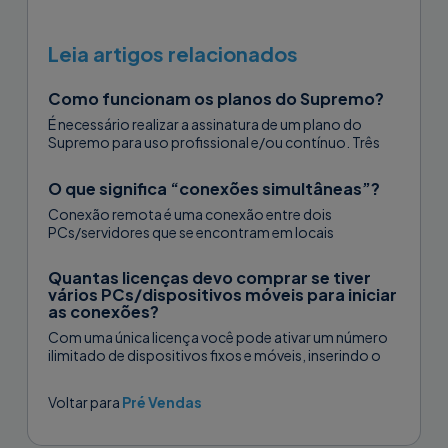
Leia artigos relacionados
Como funcionam os planos do Supremo?
É necessário realizar a assinatura de um plano do
Supremo para uso profissional e/ou contínuo. Três
planos estão disponíveis – Solo,...
O que significa “conexões simultâneas”?
Conexão remota é uma conexão entre dois
PCs/servidores que se encontram em locais
diferentes. Conexões simultâneas, portanto, são
conexões entre...
Quantas licenças devo comprar se tiver
vários PCs/dispositivos móveis para iniciar
as conexões?
Com uma única licença você pode ativar um número
ilimitado de dispositivos fixos e móveis, inserindo o
código de ativação...
Voltar para
Pré Vendas