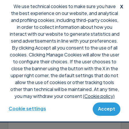
We use technical cookies to make sure you have
X
the best experience on our website, and analytical
and profiling cookies, including third-party cookies,
in order to collect information about how you
interact with our website to generate statistics and
send advertisements in line with your preferences.
By clicking Accept all you consent to the use of all
Support
Perguntas frequentes
Pré Vendas
cookies. Clicking Manage Cookies will allow the user
Posso experimentar o
to configure their choices. If the user chooses to
Supremo antes de comprá-lo?
close the banner using the button with the X in the
upper right corner, the default settings that do not
allow the use of cookies or other tracking tools
Sim, os primeiros 21 dias de uso são
other than technical will be maintained. At any time,
gratuitos também para fins profissionais
you may withdraw your consent
(Cookie policy)
ou para a utilização continuada, e
nenhum registo ou assinatura é
Cookie settings
Accept
necessária para usá-lo!