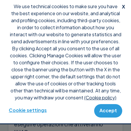
We use technical cookies to make sure you have
X
the best experience on our website, and analytical
and profiling cookies, including third-party cookies,
in order to collect information about how you
interact with our website to generate statistics and
send advertisements in line with your preferences.
By clicking Accept all you consent to the use of all
Support
Tutorial
cookies. Clicking Manage Cookies will allow the user
Avviare Supremo come
to configure their choices. If the user chooses to
Amministratore con un normal
close the banner using the button with the X in the
upper right corner, the default settings that do not
user remoto
allow the use of cookies or other tracking tools
other than technical will be maintained. At any time,
Supremo è in grado di interagire con le
you may withdraw your consent
(Cookie policy)
schermate dell’UAC e di avviarsi come
Amministratore
, funzionalità molto utile
Cookie settings
Accept
se stai prestando supporto remoto e devi
eseguire operazioni che attiveranno