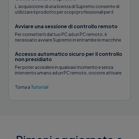
L’acquisizione di una licenza di Supremo consente di
utilizzare il prodotto per scopi professionali per il
numero di mesi acquistati e di controllare
contemporaneamente il numero di PC...
Avviare una sessione di controllo remoto
Per connetterti dal tuo PC ad un PC remoto, è
necessario avviare Supremo in entrambe le macchine
e disporre dell’ID e della password del PC distante
generati automaticamente...
Accesso automatico sicuro per il controllo
non presidiato
Per poter accedere in qualsiasi momento e senza
intervento umano ad un PC remoto, occorre attivare
l'accesso automatico sicuro per il controllo non
presidiato....
Torna a
Tutorial