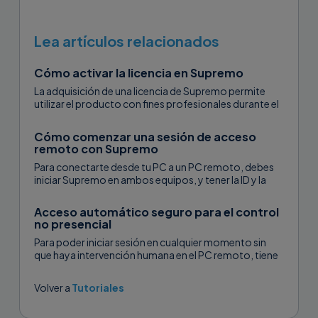
Lea artículos relacionados
Cómo activar la licencia en Supremo
La adquisición de una licencia de Supremo permite
utilizar el producto con fines profesionales durante el
número de meses comprados; además, permite de
controlar simultáneamente...
Cómo comenzar una sesión de acceso
remoto con Supremo
Para conectarte desde tu PC a un PC remoto, debes
iniciar Supremo en ambos equipos, y tener la ID y la
contraseña del PC remoto generadas
automáticamente desde...
Acceso automático seguro para el control
no presencial
Para poder iniciar sesión en cualquier momento sin
que haya intervención humana en el PC remoto, tiene
que activar el acceso desatendido, automático y
seguro...
Volver a
Tutoriales