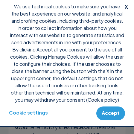
We use technical cookies to make sure you have
X
the best experience on our website, and analytical
and profiling cookies, including third-party cookies,
in order to collect information about how you
interact with our website to generate statistics and
send advertisements in line with your preferences.
By clicking Accept all you consent to the use of all
Support
Tutoriales
cookies. Clicking Manage Cookies will allow the user
Cómo ejecutar Supremo
to configure their choices. If the user chooses to
como Administrador con un
close the banner using the button with the X in the
upper right corner, the default settings that do not
usuario normal remoto
allow the use of cookies or other tracking tools
other than technical will be maintained. At any time,
Supremo tiene la capacidad de
you may withdraw your consent
(Cookie policy)
interactuar con las pantallas del UAC y de
iniciarse como Administrador, una
Cookie settings
Accept
característica muy útil si se proporciona
soporte remoto y si es necesario realizar