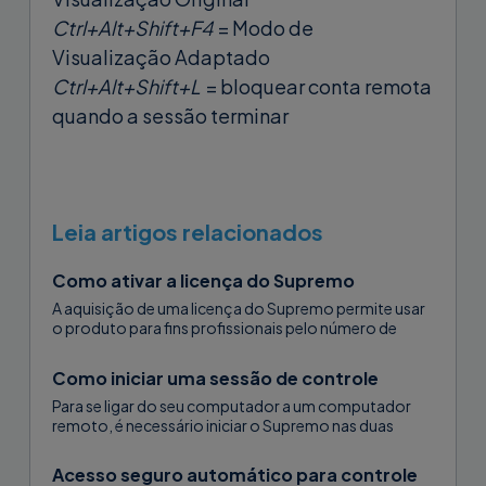
Ctrl+Alt+Shift+F4
= Modo de
Visualização Adaptado
Ctrl+Alt+Shift+L
= bloquear conta remota
quando a sessão terminar
Leia artigos relacionados
Como ativar a licença do Supremo
A aquisição de uma licença do Supremo permite usar
o produto para fins profissionais pelo número de
meses adquiridos e para controlar simultaneamente o
número de computadores indicado...
Como iniciar uma sessão de controle
Para se ligar do seu computador a um computador
remoto, é necessário iniciar o Supremo nas duas
máquinas e ter a ID e a palavra-passe do computador
remoto,...
Acesso seguro automático para controle