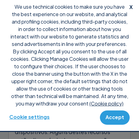
We use technical cookies to make sure you have
X
the best experience on our website, and analytical
and profiling cookies, including third-party cookies,
in order to collect information about how you
interact with our website to generate statistics and
send advertisements in line with your preferences.
By clicking Accept all you consent to the use of all
Support
Tutoriais
cookies. Clicking Manage Cookies will allow the user
Como usar algumas das
to configure their choices. If the user chooses to
funcionalidades do Supremo
close the banner using the button with the X in the
upper right corner, the default settings that do not
através de teclas de atalho
allow the use of cookies or other tracking tools
other than technical will be maintained. At any time,
A Supremo oferece uma vasta gama de
you may withdraw your consent
(Cookie policy)
funcionalidades que lhe permitem ligar-
se e prestar assistência rápida e
Cookie settings
Accept
facilmente de e para uma variedade de
dispositivos. Alguns destes recursos