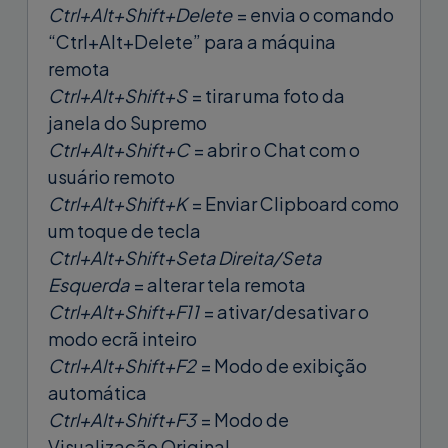
Ctrl+Alt+Shift+Delete
= envia o comando
“Ctrl+Alt+Delete” para a máquina
remota
Ctrl+Alt+Shift+S
= tirar uma foto da
janela do Supremo
Ctrl+Alt+Shift+C
= abrir o Chat com o
usuário remoto
Ctrl+Alt+Shift+K
= Enviar Clipboard como
um toque de tecla
Ctrl+Alt+Shift+Seta Direita/Seta
Esquerda
= alterar tela remota
Ctrl+Alt+Shift+F11
= ativar/desativar o
modo ecrã inteiro
Ctrl+Alt+Shift+F2
= Modo de exibição
automática
Ctrl+Alt+Shift+F3
= Modo de
Visualização Original