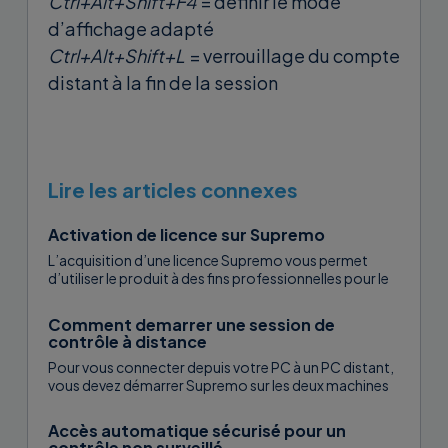
Ctrl+Alt+Shift+F4
= définir le mode
d’affichage adapté
Ctrl+Alt+Shift+L
= verrouillage du compte
distant à la fin de la session
Lire les articles connexes
Activation de licence sur Supremo
L’acquisition d’une licence Supremo vous permet
d’utiliser le produit à des fins professionnelles pour le
nombre de mois achetés et de contrôler
simultanément le nombre de PC indiqué...
Comment demarrer une session de
contrôle à distance
Pour vous connecter depuis votre PC à un PC distant,
vous devez démarrer Supremo sur les deux machines
et avoir l’ID et le mot de passe du PC...
Accès automatique sécurisé pour un
contrôle non surveillé