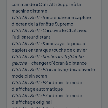
commande « Ctrl+Alt+Suppr » à la
machine distante
Ctrl+Alt+Shift+S
= prendre une capture
d’écran de la fenêtre Supremo
Ctrl+Alt+Shift+C
= ouvre le Chat avec
l’utilisateur distant
Ctrl+Alt+Shift+K
= envoyer le presse-
papiers en tant que touche de clavier
Ctrl+Alt+Shift+flèche droite/flèche
gauche
= changer d’écran à distance
Ctrl+Alt+Shift+F11
= activer/désactiver le
mode plein écran
Ctrl+Alt+Shift+F2
= définir le mode
d’affichage automatique
Ctrl+Alt+Shift+F3
= définir le mode
d’affichage original