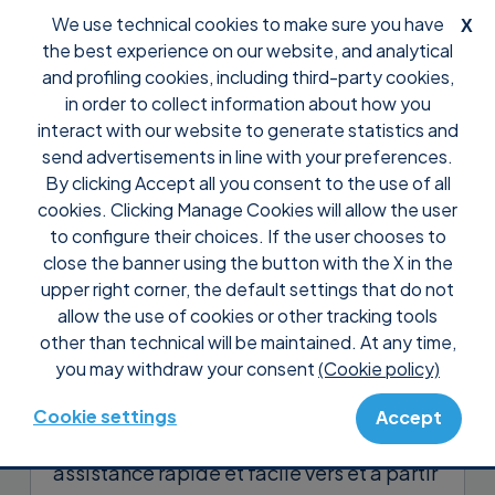
We use technical cookies to make sure you have
X
the best experience on our website, and analytical
and profiling cookies, including third-party cookies,
in order to collect information about how you
interact with our website to generate statistics and
send advertisements in line with your preferences.
By clicking Accept all you consent to the use of all
Support
Tutoriaux
cookies. Clicking Manage Cookies will allow the user
Comment utiliser certaines des
to configure their choices. If the user chooses to
fonctionnalités de Supremo
close the banner using the button with the X in the
upper right corner, the default settings that do not
par le biais de touches de
allow the use of cookies or other tracking tools
raccourci
other than technical will be maintained. At any time,
you may withdraw your consent
(Cookie policy)
Supremo offre un large éventail de
fonctionnalités qui vous permettent de
Cookie settings
Accept
vous connecter et de fournir une
assistance rapide et facile vers et à partir