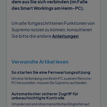
dem aus Sie sich verbinden (im Falle
des Smart Workings am Heim-PC).
Um alle fortgeschrittenen Funktionen von
Supremo nutzen zu können, konsultieren
Sie bitte die andere
Anleitungen
Verwandte Artikel lesen
So starten Sie eine Fernwartungssitzung
Um eine Verbindung von Ihrem PC zu einem Remote-
PC herzustellen, müssen Sie Supremo auf beiden
Computern starten und über die ID und das Passwort
des Remote-PCs verfügen, die...
Automatischer sicherer Zugriff für
unbeaufsichtigte Kontrolle
Um jederzeit und ohne menschliches Eingreifen auf