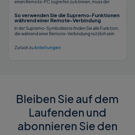
einen Remote-PC zugreifen zu können, muss der
automatische sichere Zugriff für die unbeaufsichtigte
Steuerung aktiviert sein....
So verwenden Sie die Supremo-Funktionen
während einer Remote-Verbindung
In der Supremo-Symbolleiste finden Sie alle Funktion,
die während einer Remote-Verbindung nützlich sein
könnten. Sie können auf die Symbolleiste zugreifen,
wenn Sie mit einem Remote-PC verbunden sind...
Zurück zu
Anleitungen
Bleiben Sie auf dem
Laufenden und
abonnieren Sie den