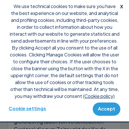
We use technical cookies to make sure you have
X
the best experience on our website, and analytical
and profiling cookies, including third-party cookies,
in order to collect information about how you
interact with our website to generate statistics and
send advertisements in line with your preferences.
By clicking Accept all you consent to the use of all
Support
Anleitungen
cookies. Clicking Manage Cookies will allow the user
Aktivieren Sie die Lizenz von
to configure their choices. If the user chooses to
Supremo
close the banner using the button with the X in the
upper right corner, the default settings that do not
allow the use of cookies or other tracking tools
Durch den Erwerb einer
Supremo-Lizenz
other than technical will be maintained. At any time,
können Sie das Produkt ab dem
you may withdraw your consent
(Cookie policy)
Zeitpunkt der Aktivierung und für die
Anzahl der gekauften Monate für
Cookie settings
Accept
professionelle Zwecke verwenden und
gleichzeitig (auch von verschiedenen