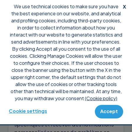
We use technical cookies to make sure you have
X
the best experience on our website, and analytical
and profiling cookies, including third-party cookies,
in order to collect information about how you
interact with our website to generate statistics and
send advertisements in line with your preferences.
By clicking Accept all you consent to the use of all
Support
Tutoriaux Supremo Console
cookies. Clicking Manage Cookies will allow the user
Gérez et contrôlez à distance
to configure their choices. If the user chooses to
vos appareils
close the banner using the button with the X in the
upper right corner, the default settings that do not
allow the use of cookies or other tracking tools
Avec l’
RMM
vous pouvez visualiser à
other than technical will be maintained. At any time,
distance, à tout moment et en temps réel,
you may withdraw your consent
(Cookie policy)
toutes les informations relatives à vos
appareils. Vous pouvez vérifier leur état
Cookie settings
Accept
de santé en fonction d’indicateurs
spécifiques et recevoir des notifications