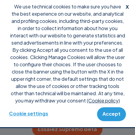
We use technical cookies to make sure you have
X
the best experience on our website, and analytical
and profiling cookies, including third-party cookies,
in order to collect information about how you
interact with our website to generate statistics and
Téléchargez
send advertisements in line with your preferences.
By clicking Accept all you consent to the use of all
Supremo pour
cookies. Clicking Manage Cookies will allow the user
to configure their choices. If the user chooses to
close the banner using the button with the X in the
Windows
upper right corner, the default settings that do not
allow the use of cookies or other tracking tools
Obtenez gratuitement notre logiciel de
other than technical will be maintained. At any time,
contrôle à distance
you may withdraw your consent
(Cookie policy)
Téléchargez Supremo
Cookie settings
Accept
Essaiez Supremo Bêta