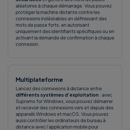
aléatoires à chaque démarrage. Vous pouvez
Découvrir les
protéger la machine distante contre les
Télécharger
détails
connexions indésirables en définissant des
Version Beta
mots de passe forts, en autorisant
uniquement des identifiants spécifiques ou en
activant la demande de confirmation à chaque
connexion.
Multiplateforme
Lancez des connexions à distance entre
différents systèmes d’exploitation
: avec
Supremo for Windows, vous pouvez démarrer
et recevoir des connexions vers et depuis des
appareils Windows et macOS. Vous pouvez
aussi contrôler les ordinateurs de bureau à
distance avec l’application mobile pour