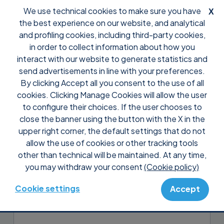
We use technical cookies to make sure you have
X
the best experience on our website, and analytical
and profiling cookies, including third-party cookies,
in order to collect information about how you
interact with our website to generate statistics and
send advertisements in line with your preferences.
By clicking Accept all you consent to the use of all
Support
Anleitungen Supremo Console
cookies. Clicking Manage Cookies will allow the user
Verwalten Sie die Benutzer
to configure their choices. If the user chooses to
Ihrer Console
close the banner using the button with the X in the
upper right corner, the default settings that do not
allow the use of cookies or other tracking tools
Benutzerverwaltung
ermöglicht es Ihnen,
other than technical will be maintained. At any time,
das Mitarbeiterteam zu organisieren und
you may withdraw your consent
(Cookie policy)
für jeden einzelnen die
Zugriffsberechtigungen auf Daten und
Cookie settings
Accept
Funktionen festzulegen.