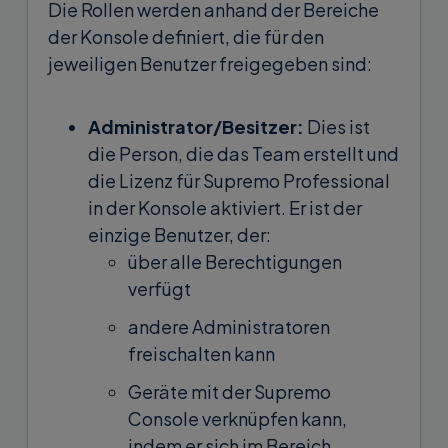
Die Rollen werden anhand der Bereiche
der Konsole definiert, die für den
jeweiligen Benutzer freigegeben sind:
Administrator/Besitzer:
Dies ist
die Person, die das Team erstellt und
die Lizenz für Supremo Professional
in der Konsole aktiviert. Er ist der
einzige Benutzer, der:
über alle Berechtigungen
verfügt
andere Administratoren
freischalten kann
Geräte mit der Supremo
Console verknüpfen kann,
indem er sich im Bereich