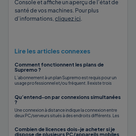
Console et affiche un aperçu de l’état de
santé de vos machines. Pour plus
d’informations,
cliquez ici
.
Lire les articles connexes
Comment fonctionnent les plans de
Supremo ?
L’abonnement à un plan Supremo est requis pour un
usage professionnel et/ou fréquent. Il existe trois
plans – Solo, Business et...
Qu’entend-on par connexions simultanées
?
Une connexion à distance indique la connexion entre
deux PC/serveurs situés à des endroits différents. Les
connexions simultanées indiquent donc...
Combien de licences dois-je acheter si je
dispose de plusieurs PC/appareils mobiles