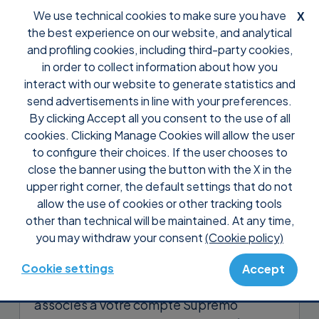
We use technical cookies to make sure you have
X
the best experience on our website, and analytical
and profiling cookies, including third-party cookies,
in order to collect information about how you
interact with our website to generate statistics and
send advertisements in line with your preferences.
By clicking Accept all you consent to the use of all
Support
Foire aux Questions
Préventes
cookies. Clicking Manage Cookies will allow the user
Puis-je accéder à un panneau
to configure their choices. If the user chooses to
de contrôle pour vérifier l’état
close the banner using the button with the X in the
upper right corner, the default settings that do not
de santé des machines que
allow the use of cookies or other tracking tools
j’administre ?
other than technical will be maintained. At any time,
you may withdraw your consent
(Cookie policy)
Oui, avec
Supremo Professional
, vous
disposez toujours d’un tableau de bord
Cookie settings
Accept
pratique qui résume la liste des appareils
associés à votre compte Supremo